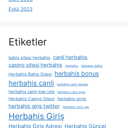
Eylül 2023
Etiketler
canli herbahis
bahis sitesi herbahis
casino sitesi herbahis
Herbahis
herbahis bahis
herbahis bonus
Herbahis Bahis Sitesi
herbahis canli
herbahis canli destek
herbahis canli maç izle
herbahis canlı oyun
Herbahis Casino Sitesi
herbahis girisi
herbahis giris twitter
herbahis giris yap
Herbahis Giriş
Herbahis Giriş Adresi
Herbahis Güncel