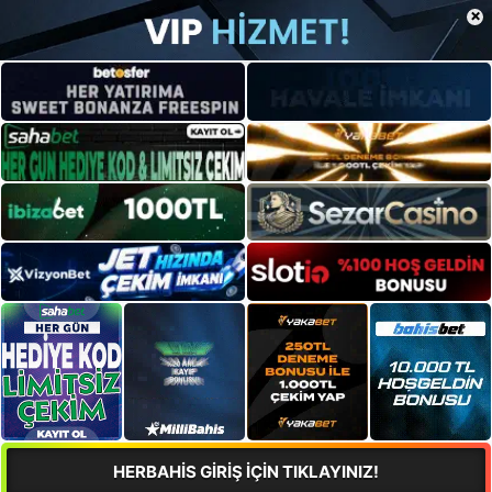
×
HERBAHİS GİRİŞ İÇİN TIKLAYINIZ!