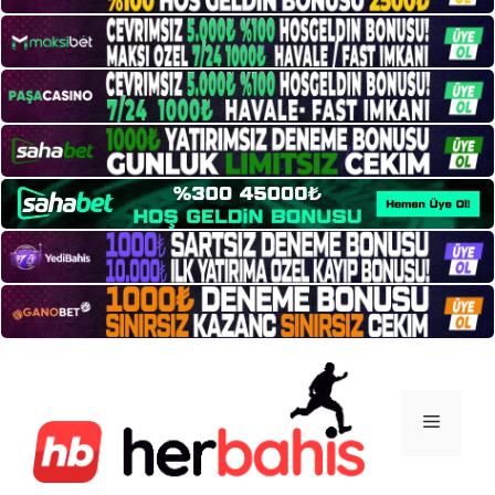
İçeriğe
atla
Menü