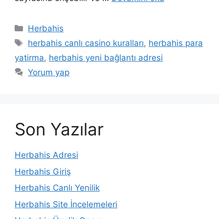
Kategoriler
Herbahis
Etiketler
herbahis canlı casino kuralları
,
herbahis para
yatirma
,
herbahis yeni bağlantı adresi
Yorum yap
Son Yazılar
Herbahis Adresi
Herbahis Giriş
Herbahis Canlı Yenilik
Herbahis Site İncelemeleri