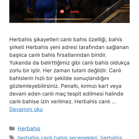
Herbahis şikayetleri canlı bahis özelliği, bahis
şirketi Herbahis yeni adresi tarafından sağlanan
başlıca canlı bahis fırsatlarından biridir.
Yukarıda da belirttiğimiz gibi canlı bahis oldukça
zorlu bir iştir. Her zaman tutarlı değildir. Canlı
bahislerin hızlı bir şekilde sonuçlandığını
gözlemleyebilirsiniz. Penaltı, kırmızı kart veya
devam eden canlı maç tespit edilmesi halinde
canlı bahise izin verilmez. Herbahis canlı …
Devamını oku
Kategoriler
Herbahis
Etiketler
herbahis canlı bahis seçenekleri
,
herbahis