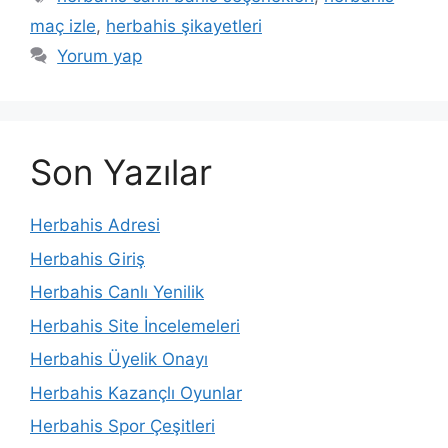
maç izle
,
herbahis şikayetleri
Yorum yap
Son Yazılar
Herbahis Adresi
Herbahis Giriş
Herbahis Canlı Yenilik
Herbahis Site İncelemeleri
Herbahis Üyelik Onayı
Herbahis Kazançlı Oyunlar
Herbahis Spor Çeşitleri