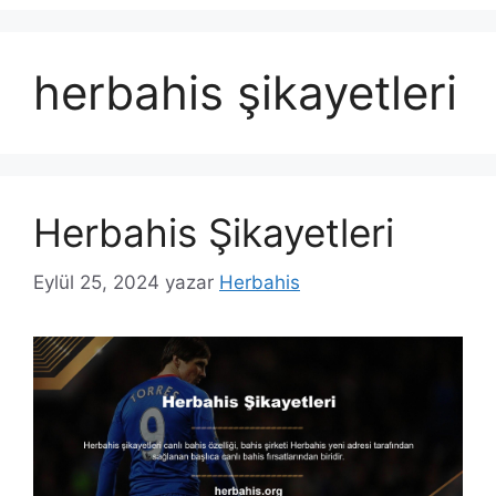
herbahis şikayetleri
Herbahis Şikayetleri
Eylül 25, 2024
yazar
Herbahis