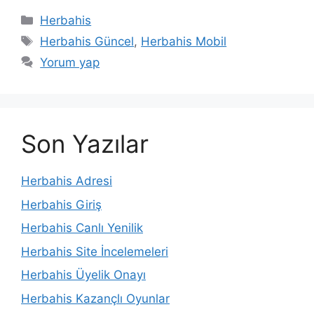
Kategoriler
Herbahis
Etiketler
Herbahis Güncel
,
Herbahis Mobil
Yorum yap
Son Yazılar
Herbahis Adresi
Herbahis Giriş
Herbahis Canlı Yenilik
Herbahis Site İncelemeleri
Herbahis Üyelik Onayı
Herbahis Kazançlı Oyunlar