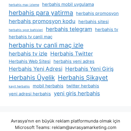
herbahis mobil uygulama
herbahis maç izleme
herbahis para yatirma
herbahis promosyon
herbahis promosyon kodu
herbahis sitesi
herbahis telegram
herbahis tv
herbahis spor bahisleri
herbahis tv canli maç
herbahis tv canli maç izle
herbahis tv izle
Herbahis Twitter
Herbahis Web Sitesi
herbahis yeni adres
Herbahis Yeni Adresi
Herbahis Yeni Giriş
Herbahis Üyelik
Herbahis Şikayet
mobil herbahis
twitter herbahis
kayit herbahis
yeni giris herbahis
yeni adresi herbahis
Avrasya'nın en büyük reklam platformunda olmak için
Microsoft Teams:
reklam@avrasyamarketing.com