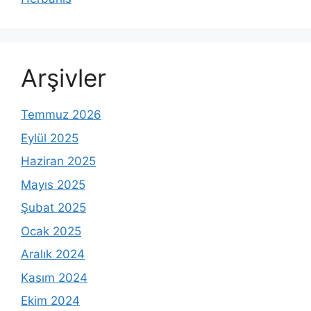
Arşivler
Temmuz 2026
Eylül 2025
Haziran 2025
Mayıs 2025
Şubat 2025
Ocak 2025
Aralık 2024
Kasım 2024
Ekim 2024