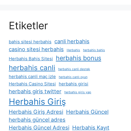
Etiketler
canli herbahis
bahis sitesi herbahis
casino sitesi herbahis
Herbahis
herbahis bahis
herbahis bonus
Herbahis Bahis Sitesi
herbahis canli
herbahis canli destek
herbahis canli maç izle
herbahis canlı oyun
Herbahis Casino Sitesi
herbahis girisi
herbahis giris twitter
herbahis giris yap
Herbahis Giriş
Herbahis Giriş Adresi
Herbahis Güncel
herbahis güncel adres
Herbahis Güncel Adresi
Herbahis Kayıt