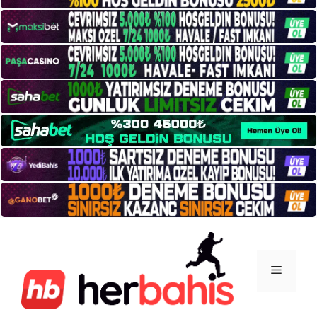
İçeriğe
atla
Menü