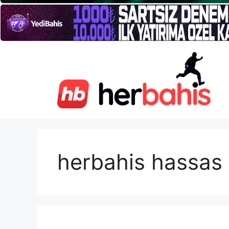
İçeriğe
atla
herbahis hassas 