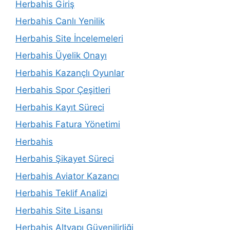
Herbahis Giriş
Herbahis Canlı Yenilik
Herbahis Site İncelemeleri
Herbahis Üyelik Onayı
Herbahis Kazançlı Oyunlar
Herbahis Spor Çeşitleri
Herbahis Kayıt Süreci
Herbahis Fatura Yönetimi
Herbahis
Herbahis Şikayet Süreci
Herbahis Aviator Kazancı
Herbahis Teklif Analizi
Herbahis Site Lisansı
Herbahis Altyapı Güvenilirliği