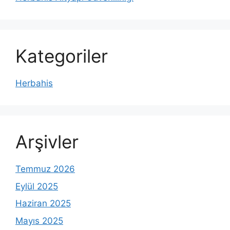
Kategoriler
Herbahis
Arşivler
Temmuz 2026
Eylül 2025
Haziran 2025
Mayıs 2025