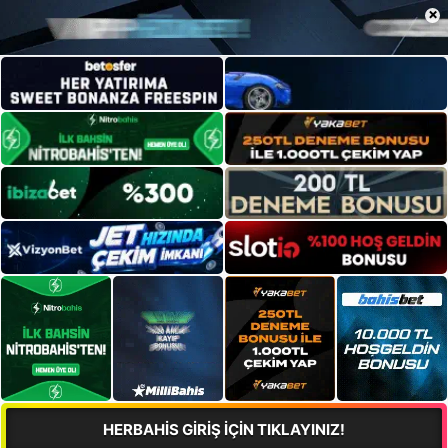
×
HERBAHİS GİRİŞ İÇİN TIKLAYINIZ!