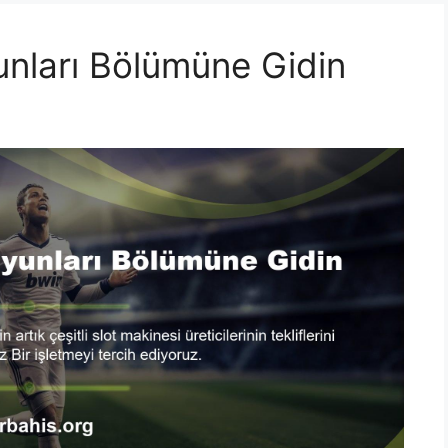
nları Bölümüne Gidin