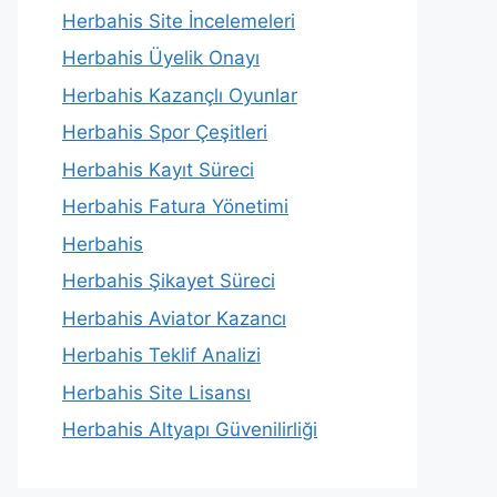
Herbahis Site İncelemeleri
Herbahis Üyelik Onayı
Herbahis Kazançlı Oyunlar
Herbahis Spor Çeşitleri
Herbahis Kayıt Süreci
Herbahis Fatura Yönetimi
Herbahis
Herbahis Şikayet Süreci
Herbahis Aviator Kazancı
Herbahis Teklif Analizi
Herbahis Site Lisansı
Herbahis Altyapı Güvenilirliği