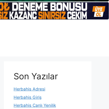
Son Yazılar
Herbahis Adresi
Herbahis Giriş
Herbahis Canlı Yenilik