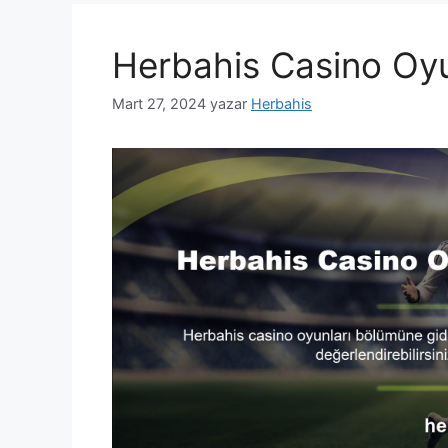
Herbahis Casino Oyu
Mart 27, 2024
yazar
Herbahis