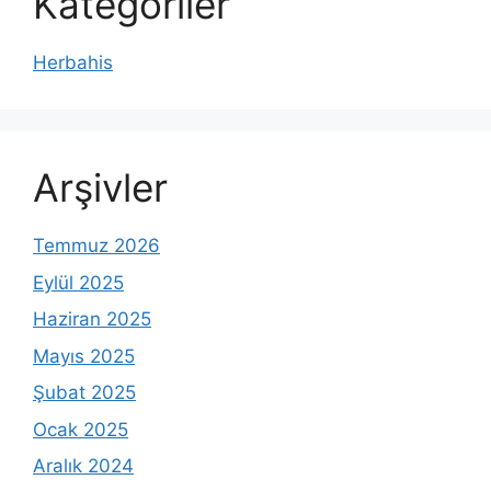
Kategoriler
Herbahis
Arşivler
Temmuz 2026
Eylül 2025
Haziran 2025
Mayıs 2025
Şubat 2025
Ocak 2025
Aralık 2024