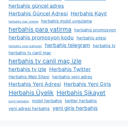
herbahis güncel adres
Herbahis Güncel Adresi
Herbahis Kayıt
herbahis mobil uygulama
herbahis maç izleme
herbahis para yatirma
herbahis promosyon
herbahis promosyon kodu
herbahis sitesi
herbahis telegram
herbahis tv
herbahis spor bahisleri
herbahis tv canli maç
herbahis tv canli maç izle
herbahis tv izle
Herbahis Twitter
Herbahis Web Sitesi
herbahis yeni adres
Herbahis Yeni Adresi
Herbahis Yeni Giriş
Herbahis Üyelik
Herbahis Şikayet
mobil herbahis
twitter herbahis
kayit herbahis
yeni giris herbahis
yeni adresi herbahis