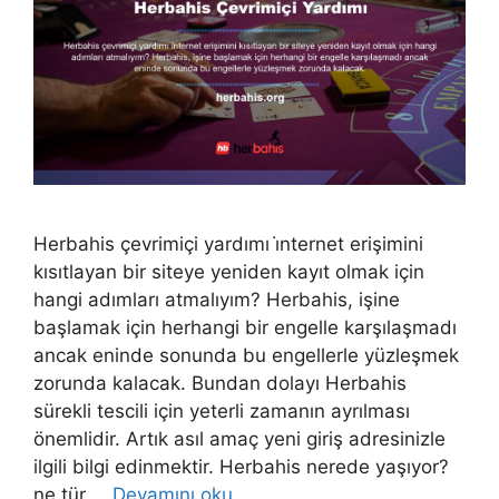
Herbahis çevrimiçi yardımı i̇nternet erişimini
kısıtlayan bir siteye yeniden kayıt olmak için
hangi adımları atmalıyım? Herbahis, işine
başlamak için herhangi bir engelle karşılaşmadı
ancak eninde sonunda bu engellerle yüzleşmek
zorunda kalacak. Bundan dolayı Herbahis
sürekli tescili için yeterli zamanın ayrılması
önemlidir. Artık asıl amaç yeni giriş adresinizle
ilgili bilgi edinmektir. Herbahis nerede yaşıyor?
ne tür …
Devamını oku