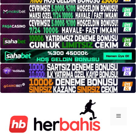
İçeriğe
atla
Menü