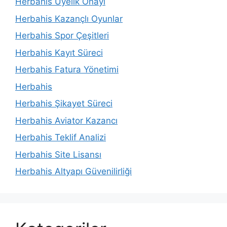
Herbahis Üyelik Onayı
Herbahis Kazançlı Oyunlar
Herbahis Spor Çeşitleri
Herbahis Kayıt Süreci
Herbahis Fatura Yönetimi
Herbahis
Herbahis Şikayet Süreci
Herbahis Aviator Kazancı
Herbahis Teklif Analizi
Herbahis Site Lisansı
Herbahis Altyapı Güvenilirliği