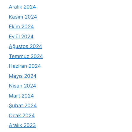
Aralık 2024
Kasım 2024
Ekim 2024
Eylül 2024
Ağustos 2024
Temmuz 2024
Haziran 2024
Mayıs 2024
Nisan 2024
Mart 2024
Şubat 2024
Ocak 2024
Aralık 2023