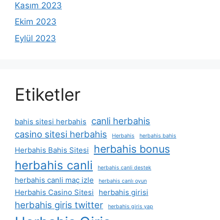
Kasım 2023
Ekim 2023
Eylül 2023
Etiketler
canli herbahis
bahis sitesi herbahis
casino sitesi herbahis
Herbahis
herbahis bahis
herbahis bonus
Herbahis Bahis Sitesi
herbahis canli
herbahis canli destek
herbahis canli maç izle
herbahis canlı oyun
Herbahis Casino Sitesi
herbahis girisi
herbahis giris twitter
herbahis giris yap