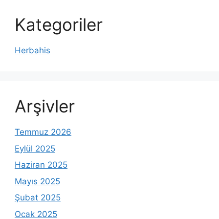
Kategoriler
Herbahis
Arşivler
Temmuz 2026
Eylül 2025
Haziran 2025
Mayıs 2025
Şubat 2025
Ocak 2025