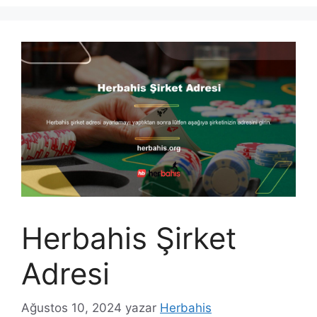
Herbahis Şirket
Adresi
Ağustos 10, 2024
yazar
Herbahis