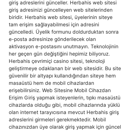
giriş adreslerini günceller. Herbahis web sitesi
giriş adresinizi güncelleyen web sitelerinden
biridir. Herbahis web sitesi, üyelerinin siteye
tam erişim sağlayabilmesi için adresini
güncelledi. Üyelik formunu doldurduktan sonra
e-posta adresinize gönderilecek olan
aktivasyon e-postasını unutmayın. Teknolojinin
her geçen gün değiştiğini hepimiz biliyoruz.
Herbahis çevrimiçi casino sitesi, teknoloji
geliştirmeye odaklanan bir web sitesidir. Bu site
güvenilir bir altyapı kullandığından siteye hem
masaüstü hem de mobil cihazlardan
erişebilirsiniz. Web Sitesine Mobil Cihazdan
Erişim Giriş yapmak isteyenlerin, tıpkı masaüstü
cihazlarda olduğu gibi, mobil cihazlarında yüklü
olan internet tarayıcısına mevcut Herbahis giriş
adreslerini girmeleri gerekmektedir. Mobil
cihazınızdan üye olarak giriş yapmak için güncel