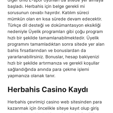
başladı. Herbahis için belge gerekli mi
sorusunun cevabı hayırdır. Katılım süreci
mümkün olan en kısa sürede devam edecektir.
Türkçe dil desteği ve dokümantasyon eksikliği
nedeniyle Üyelik programları gibi çoğu program
hızlı bir şekilde tamamlanabilmektedir. Üyelik
programını tamamladıktan sonra sitede yer alan
bahis fırsatlarından ve bonuslardan da
yararlanabilirsiniz. Bonuslar, hesap bakiyenizi
hızlı bir şekilde artırmanıza ve gerekli koşullar
sağlandığında anında para çekme işlemi
yapmanıza olanak tanır.
Herbahis Casino Kaydı
Herbahis çevrimiçi casino web sitesinden para
kazanmak için öncelikle siteye kayıt olup giriş