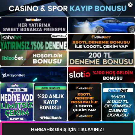
×
HERBAHİS GİRİŞ İÇİN TIKLAYINIZ!