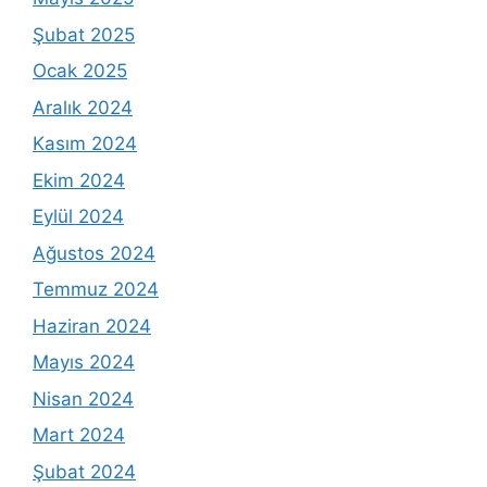
Şubat 2025
Ocak 2025
Aralık 2024
Kasım 2024
Ekim 2024
Eylül 2024
Ağustos 2024
Temmuz 2024
Haziran 2024
Mayıs 2024
Nisan 2024
Mart 2024
Şubat 2024