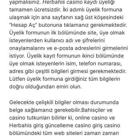
yapmalısınız.
Herbahis casino kaydı
üyeliği
tamamen ücretsizdir. İki adımlı üyelik formuna
ulaşmak için ana sayfanın sağ üst köşesindeki
“Hesap Aç” butonuna tıklamanız gerekmektedir.
Üyelik formunun ilk bölümünde site, üye olmak
isteyenlerden kullanıcı adı ve şifrelerini
onaylamalarını ve e-posta adreslerini girmelerini
istiyor. Üyelik kayıt formunun ikinci bölümünde
üye olmak isteyenlerin isim, telefon numarası,
adres gibi çeşitli bilgileri girmesi gerekmektedir.
Lütfen üyelik formuna girdiğiniz tüm bilgilerin
doğru olduğundan emin olun.
Gelecekte çelişkili bilgiler olması durumunda
belge sağlamanız gerekebilir.Bahisçiler ve
casino tutkunları bilirler ki, online casino ve
Herbahis giriş güncelleme casino giriş casino
bölümündeki tüm web siteleri zaman zaman