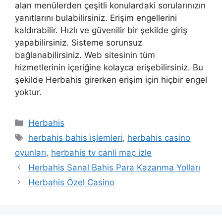
alan menülerden çeşitli konulardaki sorularınızın
yanıtlarını bulabilirsiniz. Erişim engellerini
kaldırabilir. Hızlı ve güvenilir bir şekilde giriş
yapabilirsiniz. Sisteme sorunsuz
bağlanabilirsiniz. Web sitesinin tüm
hizmetlerinin içeriğine kolayca erişebilirsiniz. Bu
şekilde Herbahis girerken erişim için hiçbir engel
yoktur.
Kategoriler
Herbahis
Etiketler
herbahis bahis i̇şlemleri
,
herbahis casino
oyunları
,
herbahis tv canli maç izle
Herbahis Sanal Bahis Para Kazanma Yolları
Herbahis Özel Casino