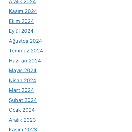
Aralık 2024
Kasım 2024
Ekim 2024
Eylül 2024
Ağustos 2024
Temmuz 2024
Haziran 2024
Mayıs 2024
Nisan 2024
Mart 2024
Şubat 2024
Ocak 2024
Aralık 2023
Kasım 2023