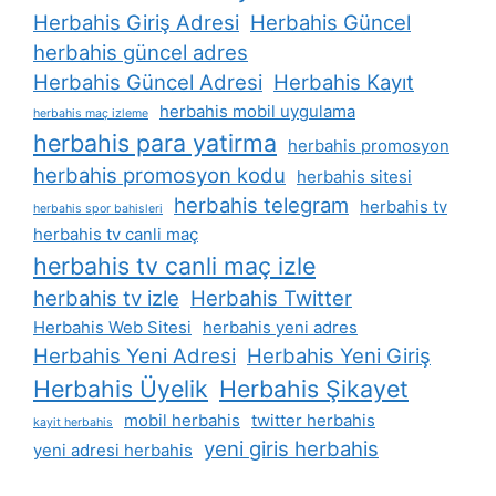
Herbahis Giriş Adresi
Herbahis Güncel
herbahis güncel adres
Herbahis Güncel Adresi
Herbahis Kayıt
herbahis mobil uygulama
herbahis maç izleme
herbahis para yatirma
herbahis promosyon
herbahis promosyon kodu
herbahis sitesi
herbahis telegram
herbahis tv
herbahis spor bahisleri
herbahis tv canli maç
herbahis tv canli maç izle
herbahis tv izle
Herbahis Twitter
Herbahis Web Sitesi
herbahis yeni adres
Herbahis Yeni Adresi
Herbahis Yeni Giriş
Herbahis Üyelik
Herbahis Şikayet
mobil herbahis
twitter herbahis
kayit herbahis
yeni giris herbahis
yeni adresi herbahis