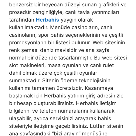
benzersiz bir heyecan düzeyi sunan grafikleri ve
prosedür zenginliğiyle, canlı tavla yatırımcıları
tarafından
Herbahis
yaygın olarak
kullanılmaktadır. Menüde casinoların, canlı
casinoların, spor bahis seçeneklerinin ve çeşitli
promosyonların bir listesi bulunur. Web sitesinin
renk şeması deniz mavisidir ve ana sayfa
normal bir düzende tasarlanmıştır. Bu web sitesi
slot makineleri, masa oyunları ve canlı rulet
dahil olmak üzere çok çeşitli oyunlar
sunmaktadır. Sitenin ödeme teknolojisinin
kullanımı tamamen ücretsizdir. Kazanmaya
başlamak için Herbahis yatırım giriş adresinizle
bir hesap oluşturabilirsiniz. Herbahis iletişim
bilgilerini ve telefon numaralarını kullanarak
ulaşabilir, ayrıca servisinizi arayarak bahis
siteleriyle iletişime geçebilirsiniz. Lütfen sitenin
ana sayfasındaki “bizi arayın” menüsüne