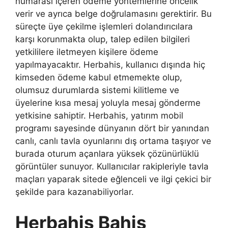
numarası içeren ödeme yöntemlerine öncelik
verir ve ayrıca belge doğrulamasını gerektirir. Bu
süreçte üye çekilme işlemleri dolandırıcılara
karşı korunmakta olup, talep edilen bilgileri
yetkililere iletmeyen kişilere ödeme
yapılmayacaktır. Herbahis, kullanıcı dışında hiç
kimseden ödeme kabul etmemekte olup,
olumsuz durumlarda sistemi kilitleme ve
üyelerine kısa mesaj yoluyla mesaj gönderme
yetkisine sahiptir. Herbahis, yatırım mobil
programı sayesinde dünyanın dört bir yanından
canlı, canlı tavla oyunlarını dış ortama taşıyor ve
burada oturum açanlara yüksek çözünürlüklü
görüntüler sunuyor. Kullanıcılar rakipleriyle tavla
maçları yaparak sitede eğlenceli ve ilgi çekici bir
şekilde para kazanabiliyorlar.
Herbahis Bahis