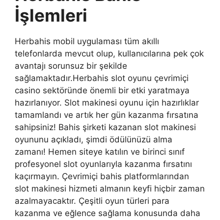
İşlemleri
Herbahis mobil uygulaması tüm akıllı
telefonlarda mevcut olup, kullanıcılarına pek çok
avantajı sorunsuz bir şekilde
sağlamaktadır.Herbahis slot oyunu çevrimiçi
casino sektöründe önemli bir etki yaratmaya
hazırlanıyor. Slot makinesi oyunu için hazırlıklar
tamamlandı ve artık her gün kazanma fırsatına
sahipsiniz! Bahis şirketi kazanan slot makinesi
oyununu açıkladı, şimdi ödülünüzü alma
zamanı! Hemen siteye katılın ve birinci sınıf
profesyonel slot oyunlarıyla kazanma fırsatını
kaçırmayın. Çevrimiçi bahis platformlarından
slot makinesi hizmeti almanın keyfi hiçbir zaman
azalmayacaktır. Çeşitli oyun türleri para
kazanma ve eğlence sağlama konusunda daha