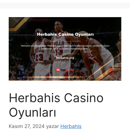
Herbahis Casino
Oyunları
Kasım 27, 2024
yazar
Herbahis